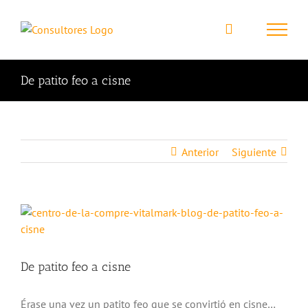
De patito feo a cisne
Anterior
Siguiente
Ver
imagen
más
grande
De patito feo a cisne
Érase una vez un patito feo que se convirtió en cisne…