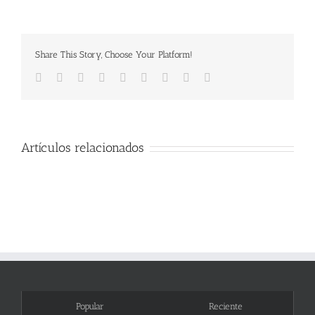
Share This Story, Choose Your Platform!
Facebook
Twitter
Linkedin
Reddit
Tumblr
Google+
Pinterest
Vk
Email
Artículos relacionados
Popular
Reciente